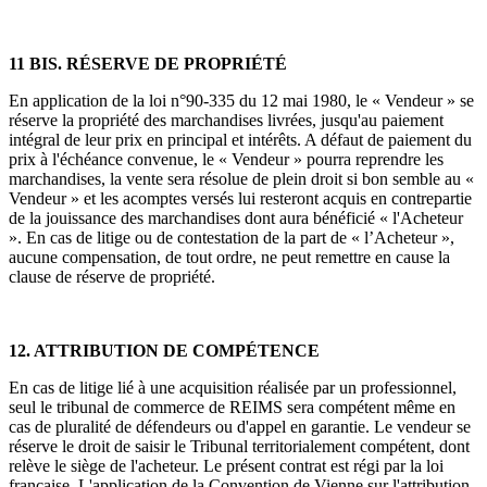
11 BIS. RÉSERVE DE PROPRIÉTÉ
En application de la loi n°90-335 du 12 mai 1980, le « Vendeur » se
réserve la propriété des marchandises livrées, jusqu'au paiement
intégral de leur prix en principal et intérêts. A défaut de paiement du
prix à l'échéance convenue, le « Vendeur » pourra reprendre les
marchandises, la vente sera résolue de plein droit si bon semble au «
Vendeur » et les acomptes versés lui resteront acquis en contrepartie
de la jouissance des marchandises dont aura bénéficié « l'Acheteur
». En cas de litige ou de contestation de la part de « l’Acheteur »,
aucune compensation, de tout ordre, ne peut remettre en cause la
clause de réserve de propriété.
12. ATTRIBUTION DE COMPÉTENCE
En cas de litige lié à une acquisition réalisée par un professionnel,
seul le tribunal de commerce de REIMS sera compétent même en
cas de pluralité de défendeurs ou d'appel en garantie. Le vendeur se
réserve le droit de saisir le Tribunal territorialement compétent, dont
relève le siège de l'acheteur. Le présent contrat est régi par la loi
française. L'application de la Convention de Vienne sur l'attribution