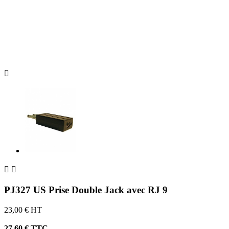



PJ327 US Prise Double Jack avec RJ 9
23,00 € HT
27,60 € TTC