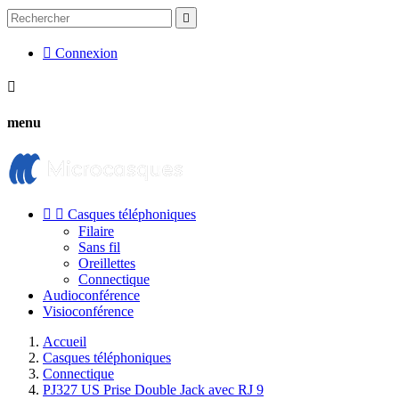


Connexion

menu


Casques téléphoniques
Filaire
Sans fil
Oreillettes
Connectique
Audioconférence
Visioconférence
Accueil
Casques téléphoniques
Connectique
PJ327 US Prise Double Jack avec RJ 9