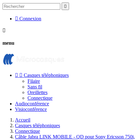


Connexion

menu


Casques téléphoniques
Filaire
Sans fil
Oreillettes
Connectique
Audioconférence
Visioconférence
Accueil
Casques téléphoniques
Connectique
Câble Jabra LINK MOBILE - QD pour Sony Ericsson 750i,