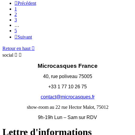

Précédent
1
2
3
…
5

Suivant
Retour en haut

social


Microcasques France
40, rue poliveau 75005
+33 1 77 10 26 75
contact@microcasques.fr
show-room au 22 rue Hector Malot, 75012
9h-19h Lun – Sam sur RDV
Lettre d'informations